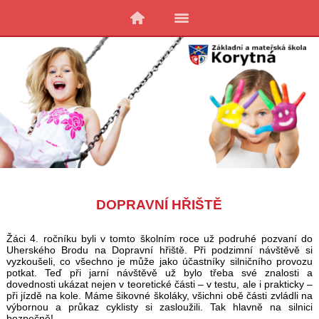
DOPRAVNÍ HŘIŠTĚ
Žáci 4. ročníku byli v tomto školním roce už podruhé pozvaní do
Uherského Brodu na Dopravní hřiště. Při podzimní návštěvě si
vyzkoušeli, co všechno je může jako účastníky silničního provozu
potkat. Teď při jarní návštěvě už bylo třeba své znalosti a
dovednosti ukázat nejen v teoretické části – v testu, ale i prakticky –
při jízdě na kole. Máme šikovné školáky, všichni obě části zvládli na
výbornou a průkaz cyklisty si zasloužili. Tak hlavně na silnici
bezpečně!