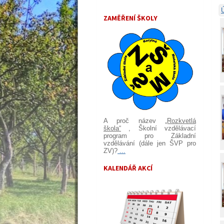
ZAMĚŘENÍ ŠKOLY
A proč název
„Rozkvetlá
škola“
, Školní vzdělávací
program pro Základní
vzdělávání (dále jen ŠVP pro
ZV)?
...
KALENDÁŘ AKCÍ