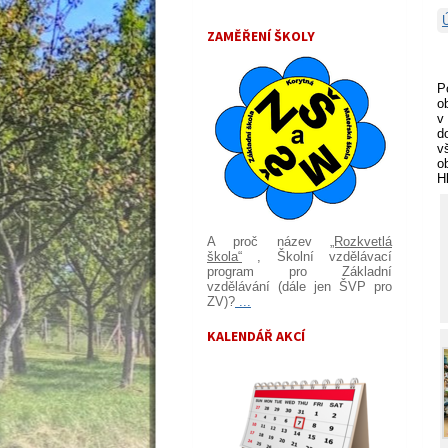
ZAMĚŘENÍ ŠKOLY
P
o
v
d
v
o
H
A proč název
„Rozkvetlá
škola“
, Školní vzdělávací
program pro Základní
vzdělávání (dále jen ŠVP pro
ZV)?
...
KALENDÁŘ AKCÍ