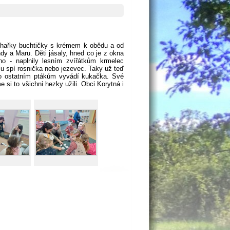
uchařky buchtičky s krémem k obědu a od
y a Maru. Děti jásaly, hned co je z okna
o - naplnily lesním zvířátkům krmelec
zimu spí rosnička nebo jezevec. Taky už teď
a co ostatním ptákům vyvádí kukačka. Své
e si to všichni hezky užili. Obci Korytná i