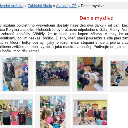
Úvodní stránka
»
Základní škola
»
Aktuality ZŠ
» Den s myslivci
Den s myslivci
o rozdání pololetního vysvědčení dostaly naše děti dva dárky - od paní k
bce Korytná a spolku Hluboček to bylo úžasné odpoledne s Gábi, Marky, Vend
 zahradě zahlédly. Věděly, že to bude zas kopec zábavy. A taky že an
obrůtkami, co jim nezkazí bříško. Zjistily, kteří ptáci jsou tažní a kde přes 
šichni kluci i holky poznají, jaký je rozdíl mezi stopami srnce a jelena 
blíbené zvířátko si mohli vyrobit i jako masku na obličej. Podívejte se, jak jsm
lubočku moc děkujeme!