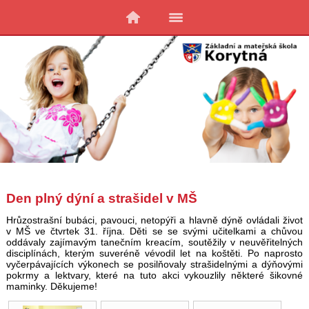
Den plný dýní a strašidel v MŠ
Hrůzostrašní bubáci, pavouci, netopýři a hlavně dýně ovládali život
v MŠ ve čtvrtek 31. října. Děti se se svými učitelkami a chůvou
oddávaly zajímavým tanečním kreacím, soutěžily v neuvěřitelných
disciplínách, kterým suveréně vévodil let na koštěti. Po naprosto
vyčerpávajících výkonech se posilňovaly strašidelnými a dýňovými
pokrmy a lektvary, které na tuto akci vykouzlily některé šikovné
maminky. Děkujeme!