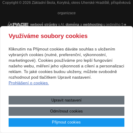
Copyright © 2026 Základní škola, Korytná, okres Uherské Hradiště, příspěvková
organizace
webové stránky
s AI,
doména
a
webhosting
u jediného 5★
Využíváme soubory cookies
registrátora v ČR
Mapa webu
|
Zobrazit klasickou verzi
Kliknutím na Přijmout cookies dáváte souhlas s uložením
Přístupnost webových stránek
|
GDPR
|
Povinně zveřejňované
vybraných cookies (nutné, preferenční, výkonnostní,
informace
marketingové). Cookies používáme pro lepší fungování
našeho webu, měření jeho výkonnosti a cílení a personalizaci
.:.
reklam. To jaké cookies budou uloženy, můžete svobodně
rozhodnout pod tlačítkem Upravit nastavení.
Prohlášení o cookies.
Upravit nastavení
Odmítnout cookies
Přijmout cookies