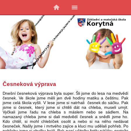
Česneková výprava
Dnešní česneková výprava byla super. Šli jsme do lesa na medvědí
česnek. Ve škole jsme měli jen dvě hodiny matiku a češtinu. Pak
jsme celá škola vyšli. V lese jsme si natrhali česnek do sáčku. Pak
jsme si česnek, který jsme si chtěli dát na chleba, museli umýt.
Vyčkali jsme řadu na chleba s máslem nebo se sádlem. Na
namazaný chleba jsme si dali medvědí česnek a snědli jsme ho.
Kdo chtěl, si mohl chlebíček osolit a nebo si na něho nedávat
česneček. Našly jsme i mrtvého zajíce a kluci mu udělali pohřeb. Po
pohřebu jsme si chvilku hráli. Pak paní učitelky fotily páťáky, protože