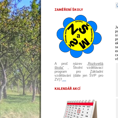
ZAMĚŘENÍ ŠKOLY
J
p
s
p
e
s
e
c
v
A proč název
„Rozkvetlá
škola“
, Školní vzdělávací
program pro Základní
vzdělávání (dále jen ŠVP pro
ZV)?
...
KALENDÁŘ AKCÍ