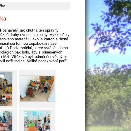
čka
čka
 Poznávaly, jak chutná ten správný
různé druhy ovoce i zeleniny. Vyzkoušely
padového materiálu jako je karton a různé
nenásilnou formou zopakovali naše
křítků Podzimníčků, které vyráběli doma
kolácích pak bylo, aby z přinesených
ZŠ i MŠ. Vítězové byli odměněni věcnými
ili naši rodiče. Veliké poděkování patří