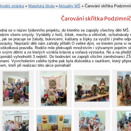
Úvodní stránka
»
Mateřská škola
»
Aktuality MŠ
» Čarování skřítka Podzimní
Čarování skřítka Podzimní
edná se o název týdenního projektu, do kterého se zapojily všechny děti MŠ.
odzim všemi smysly. Vyráběly z listů, šišek, mechu a větviček, ochutnávaly 
i, jak se pracuje se žaludy, bukvicemi, kaštany a šípky za využití i jiného od
rovázky. Nejstarší děti nám zahrály příběh O veliké dýni, ve kterém jsme si 
koškolková pravidla. Rodiče mile překvapili množstvím i výtvarným pojetím s
e svými dětmi a ze kterých vznikla krásná a voňavá výstavka. No a na předš
xponátů vyhodnotili 3 nejleší. Do bodování se zapojili všichni zaměstnanci 
enami. Vyvrcholením celého týdne pak byla diskotéka s rautíkem, který připrav
šem, kteří při realizaci této akce pomáhali!