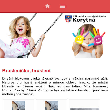
Brusleníčko, bruslení
Dnešní blokovou výuku tělesné výchovy si všichni náramně užili.
Nejprve pro husté sněžení a mírnou oblevu hrozilo, že místní
kluziště nemůžeme využít. Nakonec nám tatínci Mira Tomanec,
Roman Suchý, Staňa Vodný nachystaly takové bruslení, jaké nám
mohou jinde závidět.