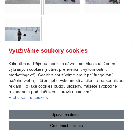
Využíváme soubory cookies
Kliknutím na Přijmout cookies dáváte souhlas s uložením
Copyright © 2026 Základní škola, Korytná, okres Uherské Hradiště, příspěvková
vybraných cookies (nutné, preferenční, výkonnostní,
marketingové). Cookies používáme pro lepší fungování
organizace
našeho webu, měření jeho výkonnosti a cílení a personalizaci
reklam. To jaké cookies budou uloženy, můžete svobodně
webové stránky
s AI,
doména
a
webhosting
u jediného 5★
rozhodnout pod tlačítkem Upravit nastavení.
Prohlášení o cookies.
registrátora v ČR
Mapa webu
|
Zobrazit klasickou verzi
Upravit nastavení
Přístupnost webových stránek
|
GDPR
|
Povinně zveřejňované
informace
Odmítnout cookies
.:.