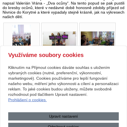
napsal Valerián Vrána - „Dva ocůny“. Na tento popud se pak pustili
do kresby ocůnů, které v nedávné době honosně zdobily příjezd od
Nivnice do Korytné a které vypadaly stejně krásně, jak na výkresech
našich dětí.
Využíváme soubory cookies
Kliknutím na Přijmout cookies dáváte souhlas s uložením
Copyright © 2026 Základní škola, Korytná, okres Uherské Hradiště, příspěvková
vybraných cookies (nutné, preferenční, výkonnostní,
marketingové). Cookies používáme pro lepší fungování
organizace
našeho webu, měření jeho výkonnosti a cílení a personalizaci
reklam. To jaké cookies budou uloženy, můžete svobodně
webové stránky
s AI,
doména
a
webhosting
u jediného 5★
rozhodnout pod tlačítkem Upravit nastavení.
Prohlášení o cookies.
registrátora v ČR
Mapa webu
|
Zobrazit klasickou verzi
Upravit nastavení
Přístupnost webových stránek
|
GDPR
|
Povinně zveřejňované
informace
Odmítnout cookies