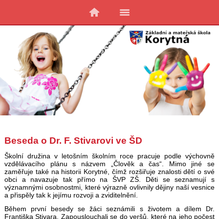
Beseda o Dr. F. Stivarovi ve ŠD
Školní družina v letošním školním roce pracuje podle výchovně
vzdělávacího plánu s názvem „Člověk a čas“. Mimo jiné se
zaměřuje také na historii Korytné, čímž rozšiřuje znalosti dětí o své
obci a navazuje tak přímo na ŠVP ZŠ. Děti se seznamují s
významnými osobnostmi, které výrazně ovlivnily dějiny naší vesnice
a přispěly tak k jejímu rozvoji a zviditelnění.
Během první besedy se žáci seznámili s životem a dílem Dr.
Františka Stivara. Zapouslouchali se do veršů, které na jeho počest