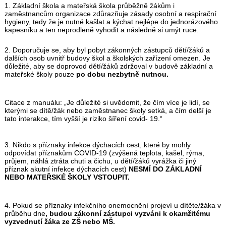
1. Základní škola a mateřská škola průběžně žákům i
zaměstnancům organizace zdůrazňuje zásady osobní a respirační
hygieny, tedy že je nutné kašlat a kýchat nejlépe do jednorázového
kapesníku a ten neprodleně vyhodit a následně si umýt ruce.
2. Doporučuje se, aby byl pobyt zákonných zástupců dětí/žáků a
dalších osob uvnitř budovy škol a školských zařízení omezen. Je
důležité, aby se doprovod dětí/žáků zdržoval v budově základní a
mateřské školy pouze
po dobu nezbytně nutnou.
Citace z manuálu: „Je důležité si uvědomit, že čím více je lidí, se
kterými se dítě/žák nebo zaměstnanec školy setká, a čím delší je
tato interakce, tím vyšší je riziko šíření covid- 19.“
3. Nikdo s příznaky infekce dýchacích cest, které by mohly
odpovídat příznakům COVID-19 (zvýšená teplota, kašel, rýma,
průjem, náhlá ztráta chuti a čichu, u dětí/žáků vyrážka či jiný
příznak akutní infekce dýchacích cest)
NESMÍ DO ZÁKLADNÍ
NEBO MATEŘSKÉ ŠKOLY VSTOUPIT.
4. Pokud se příznaky infekčního onemocnění projeví u dítěte/žáka v
průběhu dne
, budou zákonní zástupci vyzváni k okamžitému
vyzvednutí žáka ze ZŠ nebo MŠ.