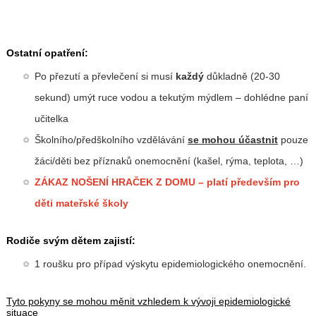
Ostatní opatření:
Po přezutí a převlečení si musí
každý
důkladně (20-30
sekund) umýt ruce vodou a tekutým mýdlem – dohlédne paní
učitelka
Školního/předškolního vzdělávání
se mohou účastnit
pouze
žáci/děti bez příznaků onemocnění (kašel, rýma, teplota, …)
ZÁKAZ NOŠENÍ HRAČEK Z DOMU – platí především pro
děti mateřské školy
Rodiče svým dětem zajistí:
1 roušku pro případ výskytu epidemiologického onemocnění.
Tyto pokyny se mohou měnit vzhledem k vývoji epidemiologické
situace