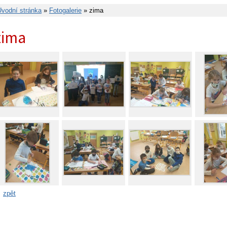
Úvodní stránka
»
Fotogalerie
» zima
zima
zpět