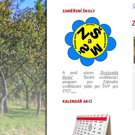
ZAMĚŘENÍ ŠKOLY
A proč název
„Rozkvetlá
škola“
, Školní vzdělávací
program pro Základní
vzdělávání (dále jen ŠVP pro
ZV)?
...
KALENDÁŘ AKCÍ