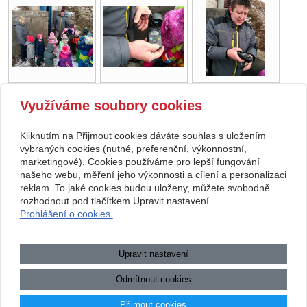
Využíváme soubory cookies
zpět
Kliknutím na Přijmout cookies dáváte souhlas s uložením
Copyright © 2026 Základní škola, Korytná, okres Uherské Hradiště, příspěvková
vybraných cookies (nutné, preferenční, výkonnostní,
marketingové). Cookies používáme pro lepší fungování
organizace
našeho webu, měření jeho výkonnosti a cílení a personalizaci
reklam. To jaké cookies budou uloženy, můžete svobodně
webové stránky
s AI,
doména
a
webhosting
u jediného 5★
rozhodnout pod tlačítkem Upravit nastavení.
Prohlášení o cookies.
registrátora v ČR
Mapa webu
|
Zobrazit klasickou verzi
Upravit nastavení
Přístupnost webových stránek
|
GDPR
|
Povinně zveřejňované
informace
Odmítnout cookies
.:.
Přijmout cookies