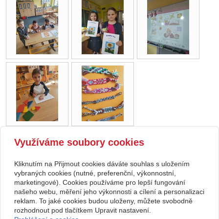
Využíváme soubory cookies
zpět
Kliknutím na Přijmout cookies dáváte souhlas s uložením
Copyright © 2026 Základní škola, Korytná, okres Uherské Hradiště, příspěvková
vybraných cookies (nutné, preferenční, výkonnostní,
marketingové). Cookies používáme pro lepší fungování
organizace
našeho webu, měření jeho výkonnosti a cílení a personalizaci
reklam. To jaké cookies budou uloženy, můžete svobodně
webové stránky
s AI,
doména
a
webhosting
u jediného 5★
rozhodnout pod tlačítkem Upravit nastavení.