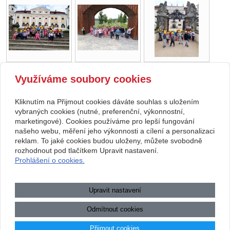
Využíváme soubory cookies
zpět
Kliknutím na Přijmout cookies dáváte souhlas s uložením
Copyright © 2026 Základní škola, Korytná, okres Uherské Hradiště, příspěvková
vybraných cookies (nutné, preferenční, výkonnostní,
marketingové). Cookies používáme pro lepší fungování
organizace
našeho webu, měření jeho výkonnosti a cílení a personalizaci
reklam. To jaké cookies budou uloženy, můžete svobodně
webové stránky
s AI,
doména
a
webhosting
u jediného 5★
rozhodnout pod tlačítkem Upravit nastavení.
Prohlášení o cookies.
registrátora v ČR
Mapa webu
|
Zobrazit klasickou verzi
Upravit nastavení
Přístupnost webových stránek
|
GDPR
|
Povinně zveřejňované
informace
Odmítnout cookies
.:.
Přijmout cookies