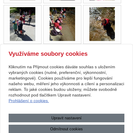
Využíváme soubory cookies
zpět
Kliknutím na Přijmout cookies dáváte souhlas s uložením
Copyright © 2026 Základní škola, Korytná, okres Uherské Hradiště, příspěvková
vybraných cookies (nutné, preferenční, výkonnostní,
marketingové). Cookies používáme pro lepší fungování
organizace
našeho webu, měření jeho výkonnosti a cílení a personalizaci
reklam. To jaké cookies budou uloženy, můžete svobodně
webové stránky
s AI,
doména
a
webhosting
u jediného 5★
rozhodnout pod tlačítkem Upravit nastavení.
Prohlášení o cookies.
registrátora v ČR
Mapa webu
|
Zobrazit klasickou verzi
Upravit nastavení
Přístupnost webových stránek
|
GDPR
|
Povinně zveřejňované
informace
Odmítnout cookies