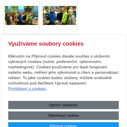
Využíváme soubory cookies
zpět
Kliknutím na Přijmout cookies dáváte souhlas s uložením
Copyright © 2026 Základní škola, Korytná, okres Uherské Hradiště, příspěvková
vybraných cookies (nutné, preferenční, výkonnostní,
marketingové). Cookies používáme pro lepší fungování
organizace
našeho webu, měření jeho výkonnosti a cílení a personalizaci
reklam. To jaké cookies budou uloženy, můžete svobodně
webové stránky
s AI,
doména
a
webhosting
u jediného 5★
rozhodnout pod tlačítkem Upravit nastavení.
Prohlášení o cookies.
registrátora v ČR
Mapa webu
|
Zobrazit klasickou verzi
Upravit nastavení
Přístupnost webových stránek
|
GDPR
|
Povinně zveřejňované
informace
Odmítnout cookies
.:.
Přijmout cookies