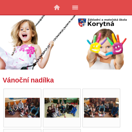
Vánoční nadílka