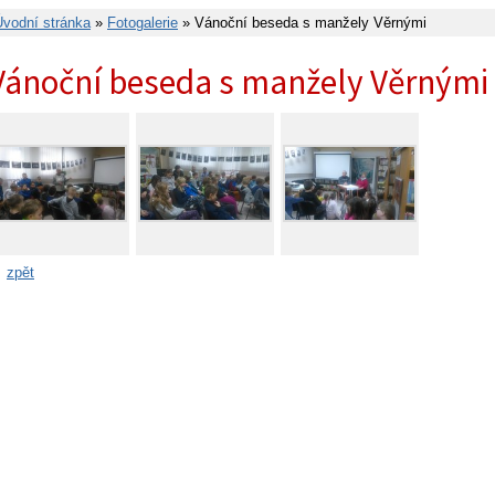
Úvodní stránka
»
Fotogalerie
» Vánoční beseda s manžely Věrnými
Vánoční beseda s manžely Věrnými
zpět