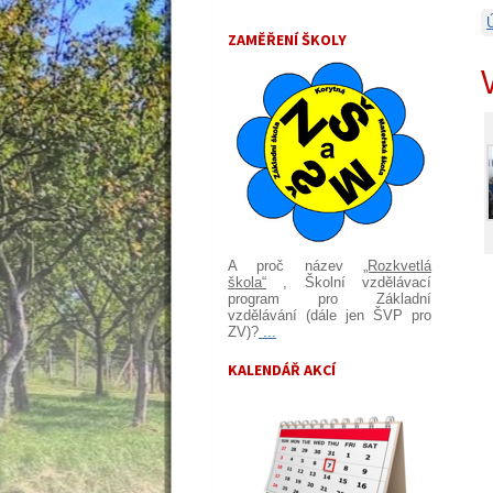
ZAMĚŘENÍ ŠKOLY
A proč název
„Rozkvetlá
škola“
, Školní vzdělávací
program pro Základní
vzdělávání (dále jen ŠVP pro
ZV)?
...
KALENDÁŘ AKCÍ