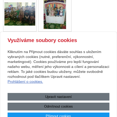
Využíváme soubory cookies
zpět
Kliknutím na Přijmout cookies dáváte souhlas s uložením
Copyright © 2026 Základní škola, Korytná, okres Uherské Hradiště, příspěvková
vybraných cookies (nutné, preferenční, výkonnostní,
marketingové). Cookies používáme pro lepší fungování
organizace
našeho webu, měření jeho výkonnosti a cílení a personalizaci
reklam. To jaké cookies budou uloženy, můžete svobodně
webové stránky
s AI,
doména
a
webhosting
u jediného 5★
rozhodnout pod tlačítkem Upravit nastavení.
Prohlášení o cookies.
registrátora v ČR
Mapa webu
|
Zobrazit klasickou verzi
Upravit nastavení
Přístupnost webových stránek
|
GDPR
|
Povinně zveřejňované
informace
Odmítnout cookies
.:.
Přijmout cookies