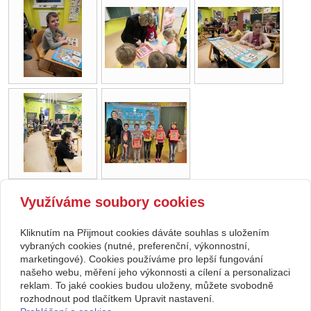
Využíváme soubory cookies
zpět
Kliknutím na Přijmout cookies dáváte souhlas s uložením
Copyright © 2026 Základní škola, Korytná, okres Uherské Hradiště, příspěvková
vybraných cookies (nutné, preferenční, výkonnostní,
marketingové). Cookies používáme pro lepší fungování
organizace
našeho webu, měření jeho výkonnosti a cílení a personalizaci
reklam. To jaké cookies budou uloženy, můžete svobodně
webové stránky
s AI,
doména
a
webhosting
u jediného 5★
rozhodnout pod tlačítkem Upravit nastavení.