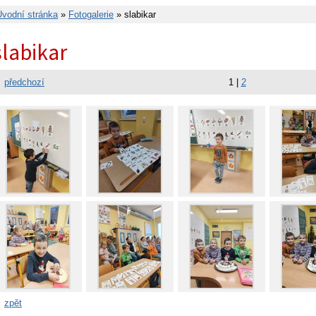
Úvodní stránka
»
Fotogalerie
» slabikar
slabikar
předchozí
1
|
2
zpět