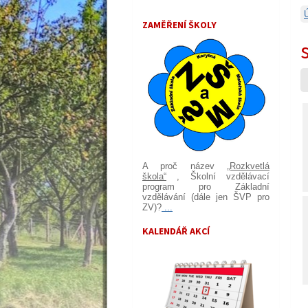
ZAMĚŘENÍ ŠKOLY
A proč název
„Rozkvetlá
škola“
, Školní vzdělávací
program pro Základní
vzdělávání (dále jen ŠVP pro
ZV)?
...
KALENDÁŘ AKCÍ