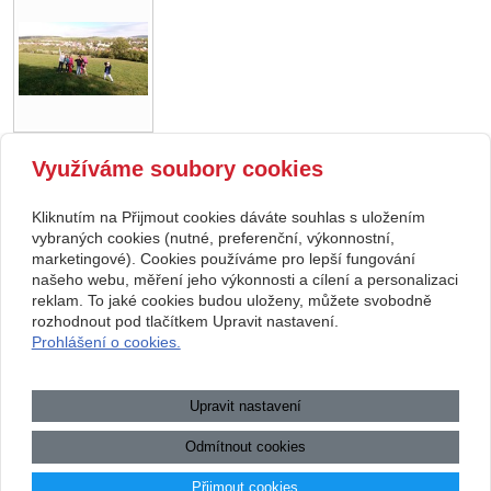
Využíváme soubory cookies
zpět
Kliknutím na Přijmout cookies dáváte souhlas s uložením
Copyright © 2026 Základní škola, Korytná, okres Uherské Hradiště, příspěvková
vybraných cookies (nutné, preferenční, výkonnostní,
marketingové). Cookies používáme pro lepší fungování
organizace
našeho webu, měření jeho výkonnosti a cílení a personalizaci
reklam. To jaké cookies budou uloženy, můžete svobodně
webové stránky
s AI,
doména
a
webhosting
u jediného 5★
rozhodnout pod tlačítkem Upravit nastavení.
Prohlášení o cookies.
registrátora v ČR
Mapa webu
|
Zobrazit klasickou verzi
Upravit nastavení
Přístupnost webových stránek
|
GDPR
|
Povinně zveřejňované
informace
Odmítnout cookies
.:.
Přijmout cookies