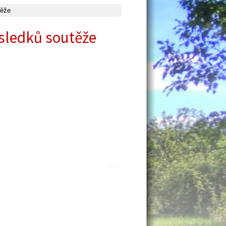
těže
ýsledků soutěže