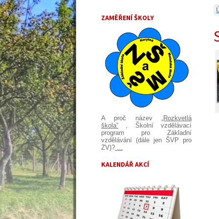
ZAMĚŘENÍ ŠKOLY
A proč název
„Rozkvetlá
škola“
, Školní vzdělávací
program pro Základní
vzdělávání (dále jen ŠVP pro
ZV)?
...
KALENDÁŘ AKCÍ