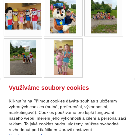
Využíváme soubory cookies
zpět
Kliknutím na Přijmout cookies dáváte souhlas s uložením
Copyright © 2026 Základní škola, Korytná, okres Uherské Hradiště, příspěvková
vybraných cookies (nutné, preferenční, výkonnostní,
marketingové). Cookies používáme pro lepší fungování
organizace
našeho webu, měření jeho výkonnosti a cílení a personalizaci
reklam. To jaké cookies budou uloženy, můžete svobodně
webové stránky
s AI,
doména
a
webhosting
u jediného 5★
rozhodnout pod tlačítkem Upravit nastavení.