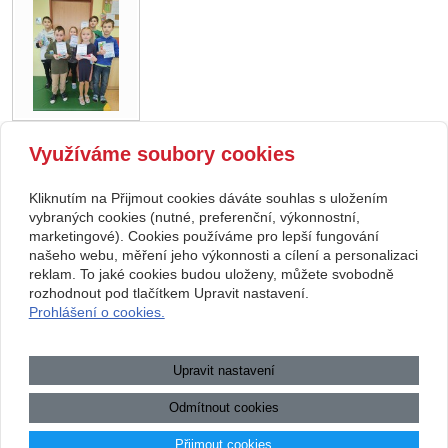
Využíváme soubory cookies
zpět
Kliknutím na Přijmout cookies dáváte souhlas s uložením
Copyright © 2026 Základní škola, Korytná, okres Uherské Hradiště, příspěvková
vybraných cookies (nutné, preferenční, výkonnostní,
marketingové). Cookies používáme pro lepší fungování
organizace
našeho webu, měření jeho výkonnosti a cílení a personalizaci
reklam. To jaké cookies budou uloženy, můžete svobodně
webové stránky
s AI,
doména
a
webhosting
u jediného 5★
rozhodnout pod tlačítkem Upravit nastavení.
Prohlášení o cookies.
registrátora v ČR
Mapa webu
|
Zobrazit klasickou verzi
Upravit nastavení
Přístupnost webových stránek
|
GDPR
|
Povinně zveřejňované
informace
Odmítnout cookies
.:.
Přijmout cookies