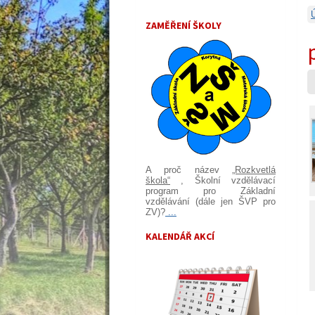
ZAMĚŘENÍ ŠKOLY
A proč název
„Rozkvetlá
škola“
, Školní vzdělávací
program pro Základní
vzdělávání (dále jen ŠVP pro
ZV)?
...
KALENDÁŘ AKCÍ