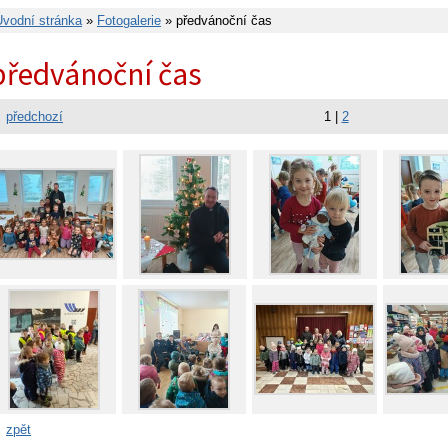
Úvodní stránka
»
Fotogalerie
» předvánoční čas
předvánoční čas
předchozí
1
|
2
zpět