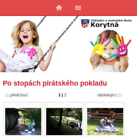
Po stopách pirátského pokladu
předchozí
1
|
2
následující