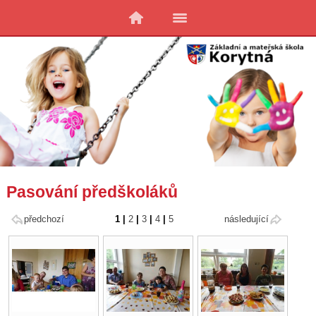
Pasování předškoláků
předchozí
1
|
2
|
3
|
4
|
5
následující