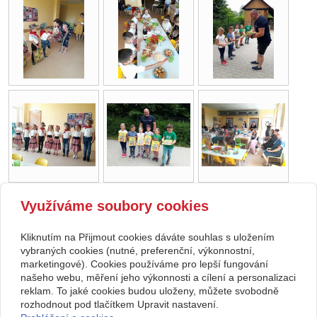
Využíváme soubory cookies
zpět
Kliknutím na Přijmout cookies dáváte souhlas s uložením
Copyright © 2026 Základní škola, Korytná, okres Uherské Hradiště, příspěvková
vybraných cookies (nutné, preferenční, výkonnostní,
marketingové). Cookies používáme pro lepší fungování
organizace
našeho webu, měření jeho výkonnosti a cílení a personalizaci
reklam. To jaké cookies budou uloženy, můžete svobodně
webové stránky
s AI,
doména
a
webhosting
u jediného 5★
rozhodnout pod tlačítkem Upravit nastavení.