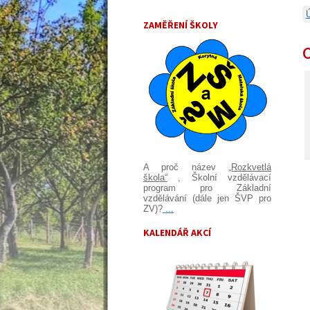
ZAMĚŘENÍ ŠKOLY
A proč název
„Rozkvetlá
škola“
, Školní vzdělávací
program pro Základní
vzdělávání (dále jen ŠVP pro
ZV)?
...
KALENDÁŘ AKCÍ