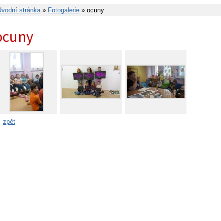
Úvodní stránka
»
Fotogalerie
» ocuny
ocuny
zpět