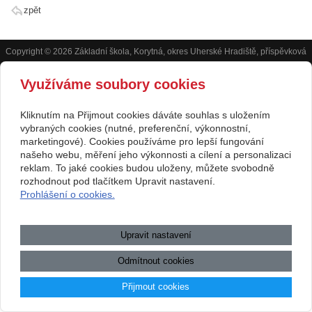
zpět
Copyright © 2026 Základní škola, Korytná, okres Uherské Hradiště, příspěvková
organizace
Využíváme soubory cookies
webové stránky
s AI,
doména
a
webhosting
u jediného 5★
Kliknutím na Přijmout cookies dáváte souhlas s uložením
vybraných cookies (nutné, preferenční, výkonnostní,
registrátora v ČR
marketingové). Cookies používáme pro lepší fungování
Mapa webu
|
Zobrazit klasickou verzi
našeho webu, měření jeho výkonnosti a cílení a personalizaci
Přístupnost webových stránek
|
GDPR
|
Povinně zveřejňované
reklam. To jaké cookies budou uloženy, můžete svobodně
informace
rozhodnout pod tlačítkem Upravit nastavení.
Prohlášení o cookies.
.:.
Upravit nastavení
Odmítnout cookies
Přijmout cookies