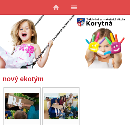
nový ekotým