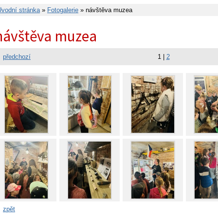
Úvodní stránka
»
Fotogalerie
» návštěva muzea
návštěva muzea
předchozí
1
|
2
zpět