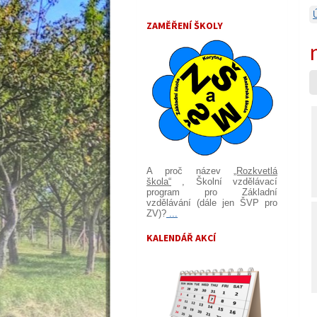
ZAMĚŘENÍ ŠKOLY
A proč název
„Rozkvetlá
škola“
, Školní vzdělávací
program pro Základní
vzdělávání (dále jen ŠVP pro
ZV)?
...
KALENDÁŘ AKCÍ