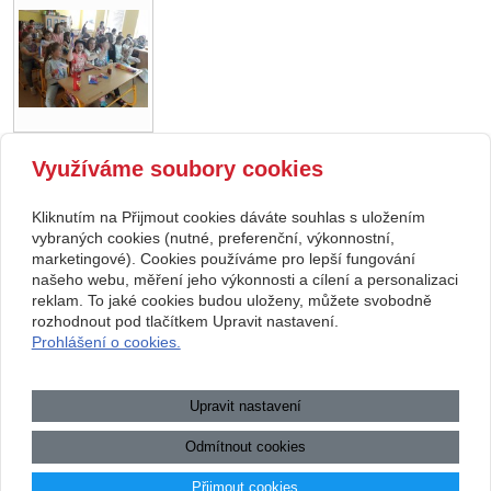
Využíváme soubory cookies
zpět
Kliknutím na Přijmout cookies dáváte souhlas s uložením
Copyright © 2026 Základní škola, Korytná, okres Uherské Hradiště, příspěvková
vybraných cookies (nutné, preferenční, výkonnostní,
marketingové). Cookies používáme pro lepší fungování
organizace
našeho webu, měření jeho výkonnosti a cílení a personalizaci
reklam. To jaké cookies budou uloženy, můžete svobodně
webové stránky
s AI,
doména
a
webhosting
u jediného 5★
rozhodnout pod tlačítkem Upravit nastavení.
Prohlášení o cookies.
registrátora v ČR
Mapa webu
|
Zobrazit klasickou verzi
Upravit nastavení
Přístupnost webových stránek
|
GDPR
|
Povinně zveřejňované
informace
Odmítnout cookies
.:.
Přijmout cookies