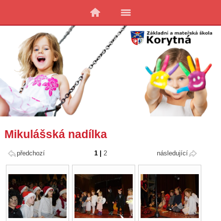
Mikulášská nadílka
předchozí
1
|
2
následující