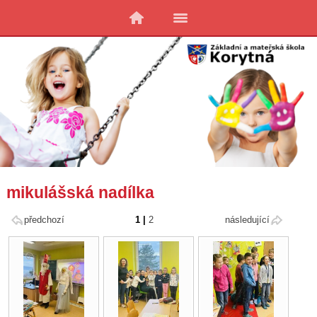
mikulášská nadílka
předchozí
1
|
2
následující