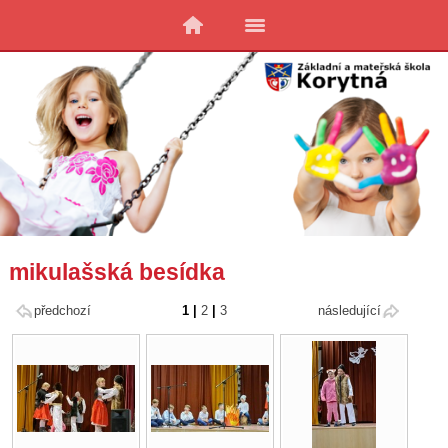
mikulašská besídka
předchozí
1
|
2
|
3
následující