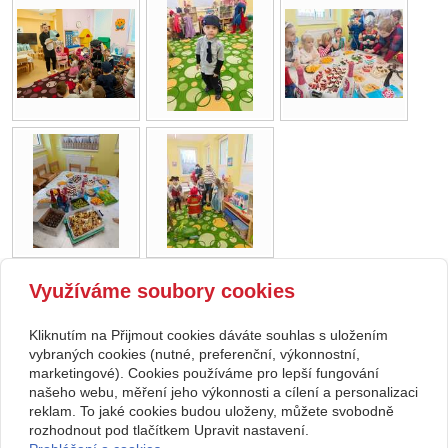
Využíváme soubory cookies
zpět
Kliknutím na Přijmout cookies dáváte souhlas s uložením
Copyright © 2026 Základní škola, Korytná, okres Uherské Hradiště, příspěvková
vybraných cookies (nutné, preferenční, výkonnostní,
marketingové). Cookies používáme pro lepší fungování
organizace
našeho webu, měření jeho výkonnosti a cílení a personalizaci
reklam. To jaké cookies budou uloženy, můžete svobodně
webové stránky
s AI,
doména
a
webhosting
u jediného 5★
rozhodnout pod tlačítkem Upravit nastavení.