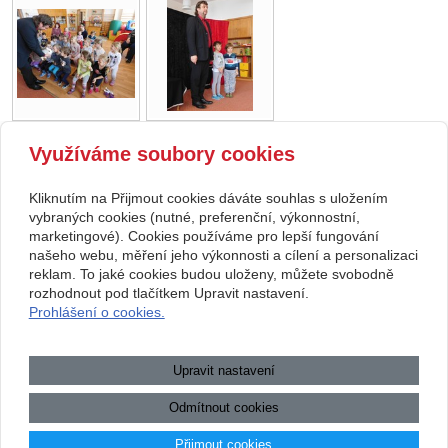
Využíváme soubory cookies
zpět
Kliknutím na Přijmout cookies dáváte souhlas s uložením
Copyright © 2026 Základní škola, Korytná, okres Uherské Hradiště, příspěvková
vybraných cookies (nutné, preferenční, výkonnostní,
marketingové). Cookies používáme pro lepší fungování
organizace
našeho webu, měření jeho výkonnosti a cílení a personalizaci
reklam. To jaké cookies budou uloženy, můžete svobodně
webové stránky
s AI,
doména
a
webhosting
u jediného 5★
rozhodnout pod tlačítkem Upravit nastavení.
Prohlášení o cookies.
registrátora v ČR
Mapa webu
|
Zobrazit klasickou verzi
Upravit nastavení
Přístupnost webových stránek
|
GDPR
|
Povinně zveřejňované
informace
Odmítnout cookies
.:.
Přijmout cookies