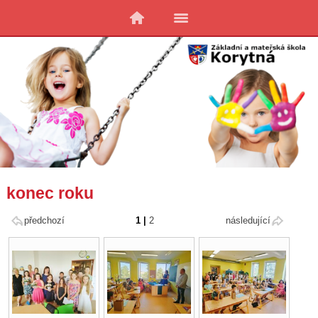
konec roku
předchozí
1
|
2
následující