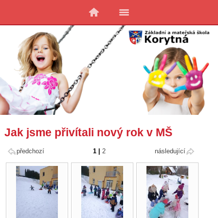
Jak jsme přivítali nový rok v MŠ
předchozí
1
|
2
následující