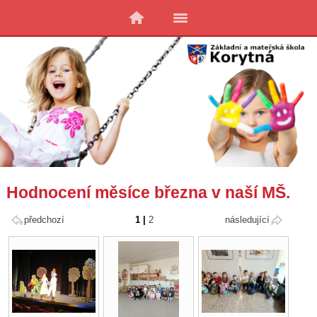
Hodnocení měsíce března v naší MŠ.
předchozí
1
|
2
následující