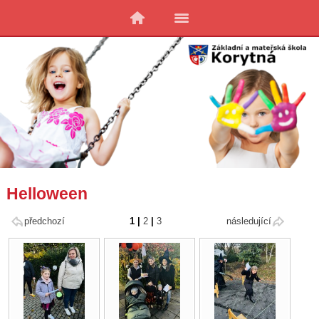
Helloween
předchozí
1
|
2
|
3
následující