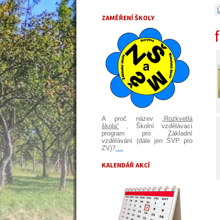
ZAMĚŘENÍ ŠKOLY
A proč název
„Rozkvetlá
škola“
, Školní vzdělávací
program pro Základní
vzdělávání (dále jen ŠVP pro
ZV)?
...
KALENDÁŘ AKCÍ