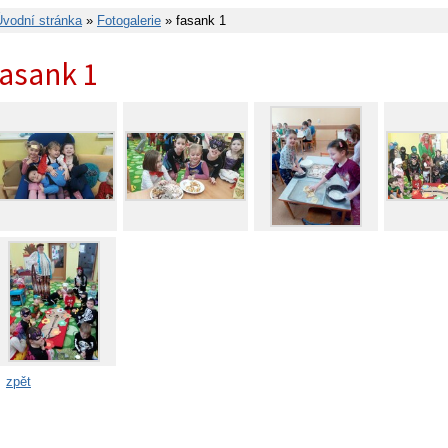
Úvodní stránka
»
Fotogalerie
» fasank 1
fasank 1
zpět