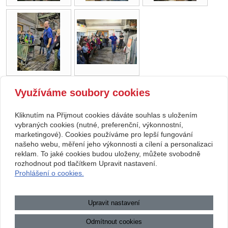
Využíváme soubory cookies
zpět
Kliknutím na Přijmout cookies dáváte souhlas s uložením
Copyright © 2026 Základní škola, Korytná, okres Uherské Hradiště, příspěvková
vybraných cookies (nutné, preferenční, výkonnostní,
marketingové). Cookies používáme pro lepší fungování
organizace
našeho webu, měření jeho výkonnosti a cílení a personalizaci
reklam. To jaké cookies budou uloženy, můžete svobodně
webové stránky
s AI,
doména
a
webhosting
u jediného 5★
rozhodnout pod tlačítkem Upravit nastavení.
Prohlášení o cookies.
registrátora v ČR
Mapa webu
|
Zobrazit klasickou verzi
Upravit nastavení
Přístupnost webových stránek
|
GDPR
|
Povinně zveřejňované
informace
Odmítnout cookies