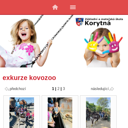
exkurze kovozoo
předchozí
1
|
2
|
3
následující