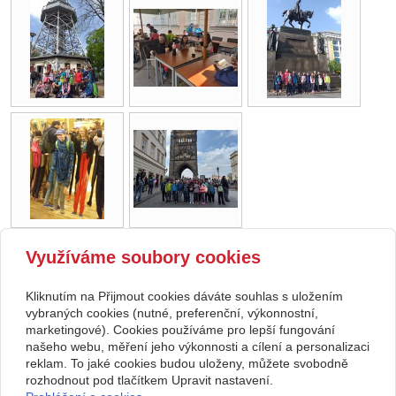
Využíváme soubory cookies
zpět
Kliknutím na Přijmout cookies dáváte souhlas s uložením
Copyright © 2026 Základní škola, Korytná, okres Uherské Hradiště, příspěvková
vybraných cookies (nutné, preferenční, výkonnostní,
marketingové). Cookies používáme pro lepší fungování
organizace
našeho webu, měření jeho výkonnosti a cílení a personalizaci
reklam. To jaké cookies budou uloženy, můžete svobodně
webové stránky
s AI,
doména
a
webhosting
u jediného 5★
rozhodnout pod tlačítkem Upravit nastavení.