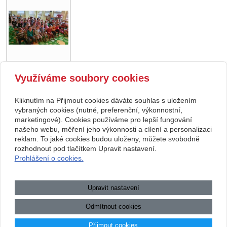
Využíváme soubory cookies
zpět
Kliknutím na Přijmout cookies dáváte souhlas s uložením
Copyright © 2026 Základní škola, Korytná, okres Uherské Hradiště, příspěvková
vybraných cookies (nutné, preferenční, výkonnostní,
marketingové). Cookies používáme pro lepší fungování
organizace
našeho webu, měření jeho výkonnosti a cílení a personalizaci
reklam. To jaké cookies budou uloženy, můžete svobodně
webové stránky
s AI,
doména
a
webhosting
u jediného 5★
rozhodnout pod tlačítkem Upravit nastavení.
Prohlášení o cookies.
registrátora v ČR
Mapa webu
|
Zobrazit klasickou verzi
Upravit nastavení
Přístupnost webových stránek
|
GDPR
|
Povinně zveřejňované
informace
Odmítnout cookies
.:.
Přijmout cookies