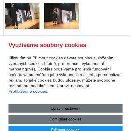
Využíváme soubory cookies
zpět
Kliknutím na Přijmout cookies dáváte souhlas s uložením
Copyright © 2026 Základní škola, Korytná, okres Uherské Hradiště, příspěvková
vybraných cookies (nutné, preferenční, výkonnostní,
marketingové). Cookies používáme pro lepší fungování
organizace
našeho webu, měření jeho výkonnosti a cílení a personalizaci
reklam. To jaké cookies budou uloženy, můžete svobodně
webové stránky
s AI,
doména
a
webhosting
u jediného 5★
rozhodnout pod tlačítkem Upravit nastavení.
Prohlášení o cookies.
registrátora v ČR
Mapa webu
|
Zobrazit klasickou verzi
Upravit nastavení
Přístupnost webových stránek
|
GDPR
|
Povinně zveřejňované
informace
Odmítnout cookies
.:.
Přijmout cookies