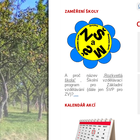
ZAMĚŘENÍ ŠKOLY
A proč název
„Rozkvetlá
škola“
, Školní vzdělávací
program pro Základní
vzdělávání (dále jen ŠVP pro
ZV)?
...
KALENDÁŘ AKCÍ