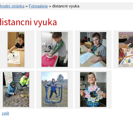
Úvodní stránka
»
Fotogalerie
» distancni vyuka
distancni vyuka
zpět