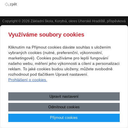
zpět
Copyright © 2026 Základní škola, Korytná, okres Uherské Hradiště, příspěvková
organizace
Využíváme soubory cookies
webové stránky
s AI,
doména
a
webhosting
u jediného 5★
Kliknutím na Přijmout cookies dáváte souhlas s uložením
vybraných cookies (nutné, preferenční, výkonnostní,
registrátora v ČR
marketingové). Cookies používáme pro lepší fungování
Mapa webu
|
Zobrazit klasickou verzi
našeho webu, měření jeho výkonnosti a cílení a personalizaci
Přístupnost webových stránek
|
GDPR
|
Povinně zveřejňované
reklam. To jaké cookies budou uloženy, můžete svobodně
informace
rozhodnout pod tlačítkem Upravit nastavení.
Prohlášení o cookies.
.:.
Upravit nastavení
Odmítnout cookies
Přijmout cookies