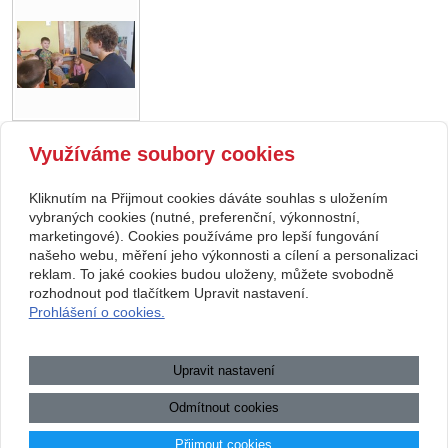
Využíváme soubory cookies
zpět
Kliknutím na Přijmout cookies dáváte souhlas s uložením
Copyright © 2026 Základní škola, Korytná, okres Uherské Hradiště, příspěvková
vybraných cookies (nutné, preferenční, výkonnostní,
marketingové). Cookies používáme pro lepší fungování
organizace
našeho webu, měření jeho výkonnosti a cílení a personalizaci
reklam. To jaké cookies budou uloženy, můžete svobodně
webové stránky
s AI,
doména
a
webhosting
u jediného 5★
rozhodnout pod tlačítkem Upravit nastavení.
Prohlášení o cookies.
registrátora v ČR
Mapa webu
|
Zobrazit klasickou verzi
Upravit nastavení
Přístupnost webových stránek
|
GDPR
|
Povinně zveřejňované
informace
Odmítnout cookies
.:.
Přijmout cookies